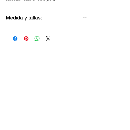
Medida y tallas:
Gato: 20-29 cms (2 cms de ancho)
XS: 20-19 cms (2 cms de ancho)
S ANGOSTO: 26-39 cms (2 cms de ancho)
S ANCHO: 28-42 cms (2.5 cms de ancho)
M: 35-55 cms (2.5 cms de ancho)
L: 40-65 cms (2.5 cms de ancho)