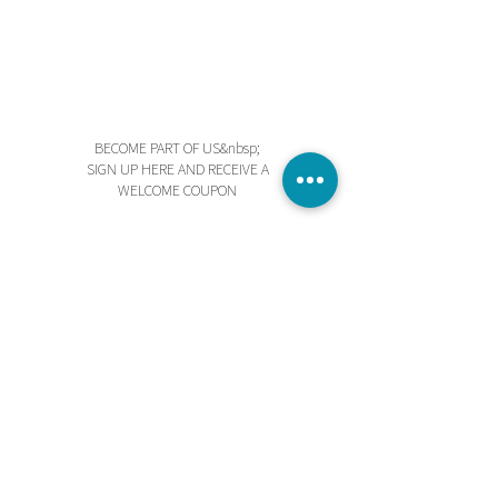
BECOME PART OF US&nbsp;
SIGN UP HERE AND RECEIVE A
WELCOME COUPON
Send
I accept the terms and conditions
STORE
PRIVACY POLICY
TERMS AND CONDITIONS
BEGINNING