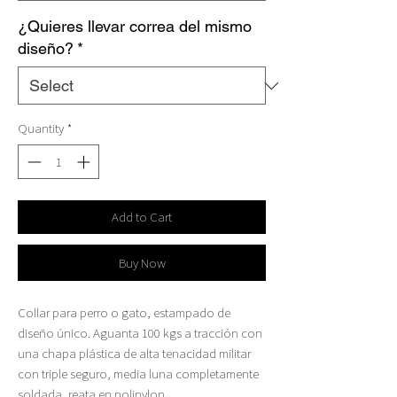
¿Quieres llevar correa del mismo
diseño?
*
Quantity
*
Add to Cart
Buy Now
Collar para perro o gato, estampado de
diseño único. Aguanta 100 kgs a tracción con
una chapa plástica de alta tenacidad militar
con triple seguro, media luna completamente
soldada, reata en polinylon.