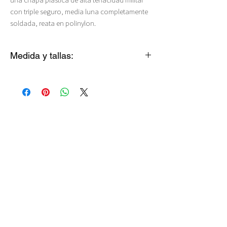
con triple seguro, media luna completamente
soldada, reata en polinylon.
Medida y tallas:
Gato: 20-29 cms (2 cms de ancho)
XS: 20-19 cms (2 cms de ancho)
S ANGOSTO: 26-39 cms (2 cms de ancho)
S ANCHO: 28-42 cms (2.5 cms de ancho)
M: 35-55 cms (2.5 cms de ancho)
L: 40-65 cms (2.5 cms de ancho)