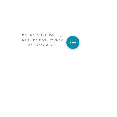
BECOME PART OF US&nbsp;
SIGN UP HERE AND RECEIVE A
WELCOME COUPON
Send
I accept the terms and conditions
STORE
PRIVACY POLICY
TERMS AND CONDITIONS
BEGINNING