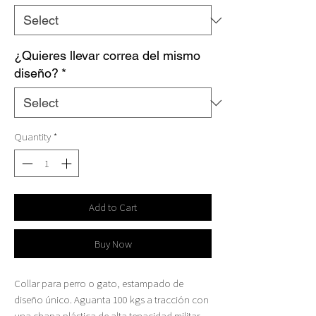
¿Quieres llevar correa del mismo
diseño?
*
Quantity
*
Add to Cart
Buy Now
Collar para perro o gato, estampado de
diseño único. Aguanta 100 kgs a tracción con
una chapa plástica de alta tenacidad militar