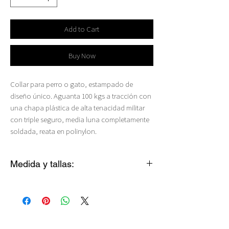
Add to Cart
Buy Now
Collar para perro o gato, estampado de
diseño único. Aguanta 100 kgs a tracción con
una chapa plástica de alta tenacidad militar
con triple seguro, media luna completamente
soldada, reata en polinylon.
Medida y tallas:
Gato: 20-29 cms (2 cms de ancho)
XS: 20-19 cms (2 cms de ancho)
S ANGOSTO: 26-39 cms (2 cms de ancho)
S ANCHO: 28-42 cms (2.5 cms de ancho)
M: 35-55 cms (2.5 cms de ancho)