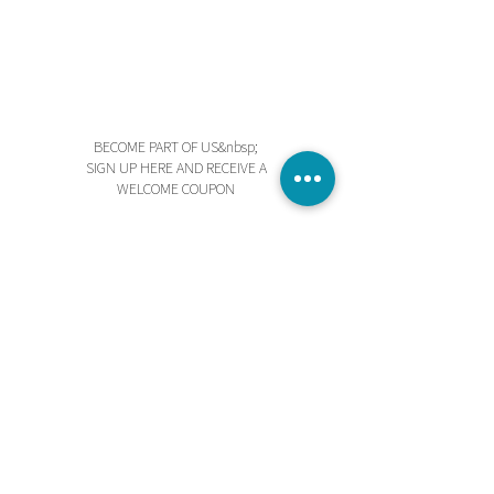
L: 40-65 cms (2.5 cms de ancho)
BECOME PART OF US&nbsp;
SIGN UP HERE AND RECEIVE A
WELCOME COUPON
Send
I accept the terms and conditions
STORE
PRIVACY POLICY
TERMS AND CONDITIONS
BEGINNING