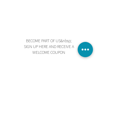
BECOME PART OF US&nbsp;
SIGN UP HERE AND RECEIVE A
WELCOME COUPON
Send
I accept the terms and conditions
STORE
PRIVACY POLICY
TERMS AND CONDITIONS
BEGINNING