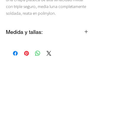
con triple seguro, media luna completamente
soldada, reata en polinylon.
Medida y tallas:
Gato: 20-29 cms (2 cms de ancho)
XS: 20-19 cms (2 cms de ancho)
S ANGOSTO: 26-39 cms (2 cms de ancho)
S ANCHO: 28-42 cms (2.5 cms de ancho)
M: 35-55 cms (2.5 cms de ancho)
L: 40-65 cms (2.5 cms de ancho)