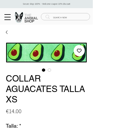
Secure shop 100% - Welcome coupon 10% discount
COLLAR
AGUACATES TALLA
XS
Price
€14.00
Talla:
*