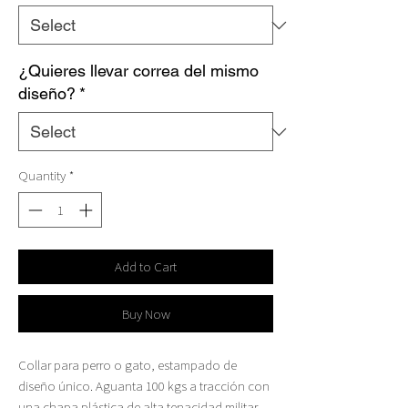
¿Quieres llevar correa del mismo
diseño?
*
Quantity
*
Add to Cart
Buy Now
Collar para perro o gato, estampado de
diseño único. Aguanta 100 kgs a tracción con
una chapa plástica de alta tenacidad militar