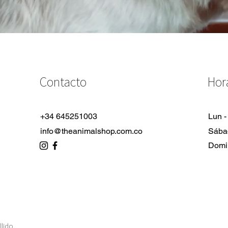
Contacto
Hor
+34 645251003
Lun -
info@theanimalshop.com.co
Sába
Domi
llido