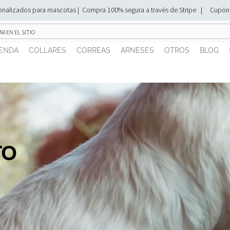
rsonalizados para mascotas | Compra 100% segura a través de Stripe | Cupó
IENDA
COLLARES
CORREAS
ARNESES
OTROS
BLOG
TO