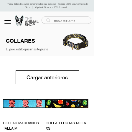
Tienda Online de collares personalizados para mascotas | Compra 100% segura a través de
Stripe | Cupón de bienvenida 10% descuento
COLLARES
Elige el estilo que más te guste
Cargar anteriores
COLLAR MARRANOS
COLLAR FRUTAS TALLA
TALLA M
XS