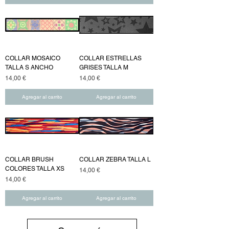
COLLAR MOSAICO
COLLAR ESTRELLAS
TALLA S ANCHO
GRISES TALLA M
Precio
Precio
14,00 €
14,00 €
Agregar al carrito
Agregar al carrito
COLLAR BRUSH
COLLAR ZEBRA TALLA L
COLORES TALLA XS
Precio
14,00 €
Precio
14,00 €
Agregar al carrito
Agregar al carrito