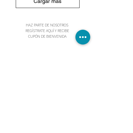
Cargar más
HAZ PARTE DE NOSOTROS
REGÍSTRATE AQUÍ Y RECIBE
CUPÓN DE BIENVENIDA
Enviar
Acepto los términos y condiciones
TIENDA
POLÍTICA DE PRIVACIDAD
TÉRMINOS Y CONDICIONES
INICIO
PAGO SEGURO